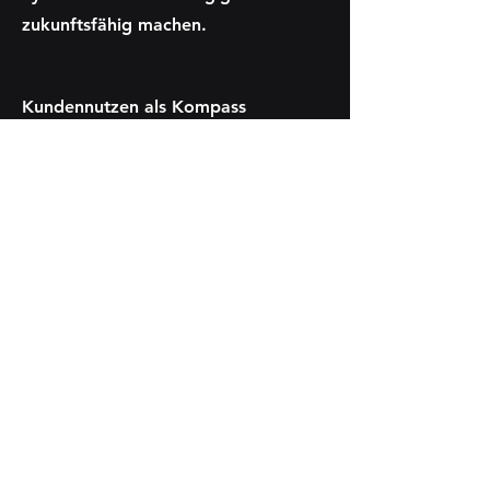
zukunftsfähig machen.
Kundennutzen als Kompass
Sacher Media Solutions denkt vom
Ergebnis her. Jede Strategie beginnt
mit dem echten Bedarf der Kunden
– nicht mit Tools. Ziel ist es,
spürbaren Mehrwert und
nachhaltige Wirkung zu schaffen.
Jetzt
anfragen