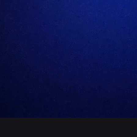
Von der Produktion von spannenden Social-Media
Inhalten, der Integration von exklusiven KI-Tools in
Dein Unternehmen, über klassische Außenwerbung,
bis hin zu Event- und Messeverleih!
Alles was Du brauchst, aus einer Hand!
Kontakt